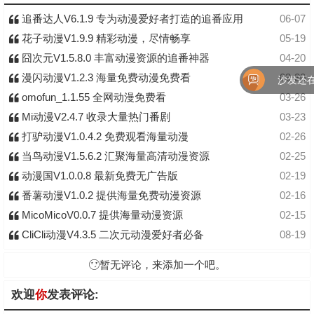
追番达人V6.1.9 专为动漫爱好者打造的追番应用
06-07
花子动漫V1.9.9 精彩动漫，尽情畅享
05-19
囧次元V1.5.8.0 丰富动漫资源的追番神器
04-20
漫闪动漫V1.2.3 海量免费动漫免费看
03-30
沙发还在
omofun_1.1.55 全网动漫免费看
03-26
Mi动漫V2.4.7 收录大量热门番剧
03-23
打驴动漫V1.0.4.2 免费观看海量动漫
02-26
当鸟动漫V1.5.6.2 汇聚海量高清动漫资源
02-25
动漫国V1.0.0.8 最新免费无广告版
02-19
番薯动漫V1.0.2 提供海量免费动漫资源
02-16
MicoMicoV0.0.7 提供海量动漫资源
02-15
CliCli动漫V4.3.5 二次元动漫爱好者必备
08-19
暂无评论，来添加一个吧。
欢迎
你
发表评论: