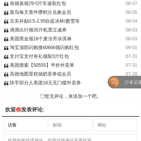
肯德基领29-5亓车速取红包
08-07
菜鸟每天查件攒积分兑换会员
08-05
京东补贴0.5-2.99自提冰杯/蜜雪等
08-04
滴滴出行领35亓机票立减券
08-03
美团黑金领18个麦当劳冰淇淋
08-03
淘宝顶部闪购搜60666领闪购红包
08-01
支付宝支付有礼领取5亓红包
07-31
美团搜索【50555】半价外卖券
07-31
高德地图里程抽奶茶券或会员
07-28
沙发还在
快手部分人美团18元无门槛外卖券
07-27
暂无评论，来添加一个吧。
欢迎
你
发表评论: