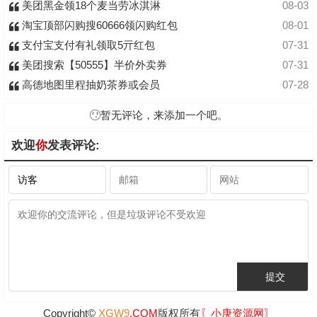
美团黑金领18个麦当劳冰淇淋
08-03
淘宝顶部闪购搜60666领闪购红包
08-01
支付宝支付有礼领取5亓红包
07-31
美团搜索【50555】半价外卖券
07-31
高德地图里程抽奶茶券或会员
07-28
暂无评论，来添加一个吧。
欢迎
你
发表评论:
Copyright©
XGW9
.COM
版权所有
〖小庚资源网〗