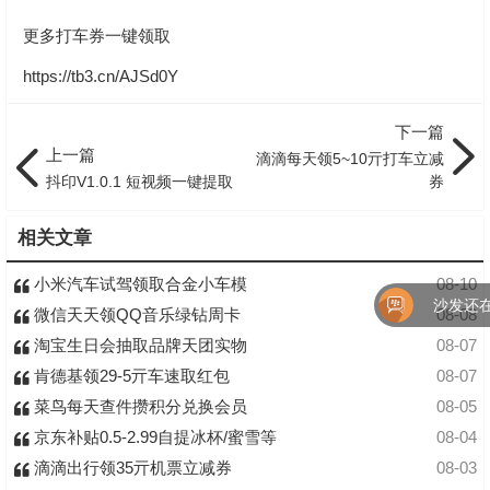
更多打车券一键领取
https://tb3.cn/AJSd0Y
下一篇
上一篇
滴滴每天领5~10亓打车立减
抖印V1.0.1 短视频一键提取
券
相关文章
小米汽车试驾领取合金小车模
08-10
沙发还在
微信天天领QQ音乐绿钻周卡
08-08
淘宝生日会抽取品牌天团实物
08-07
肯德基领29-5亓车速取红包
08-07
菜鸟每天查件攒积分兑换会员
08-05
京东补贴0.5-2.99自提冰杯/蜜雪等
08-04
滴滴出行领35亓机票立减券
08-03