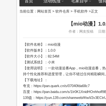
首页
活动线报
宅家自学
值
当前位置：
网站首页
>
软件仓库
>
手机软件
>正文
【mio动漫】1.
作者：网友投稿
日期：
【软件名称】：mio动漫
【软件版本】：1.0.0
【软件大小】：82.54M
【测试系统】：小米
【使用说明】：一款动漫追番App，mio动漫追番
持个性化推荐和进度管理，让你不错过任何精彩瞬间。
【下载地址】：
夸克：https://pan.quark.cn/s/07040fda68c7
百度：https://pan.baidu.com/s/1Ir0K1XnidHOnhhofl
139盘：
https://yun.139.com/shareweb/#/w/i/2v3ECt