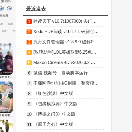
最近发表
静读天下 v10.7(1007000) 去广告破解版
1
Xodo PDF阅读 v10.17.1 破解付费专业版
2
流舟文件管理器 v1.8.9.0 破解Pro专业版
3
[玫瑰助手]LOL英雄联盟6.25免费换肤插件 Python版
4
Maxon Cinema 4D v2026.3.2 中文破解版
5
微信-视频号，自动脚本运行，彻底解放双手日入100+
6
不懂网游也能挂G躺賺，整套模板照搬日日增收，单机每天稳定1000+【揭秘】
7
《红色沙漠》中文版
8
《包裹模拟器》中文版
9
《博德之门3》中文版
10
《原子之心》中文版
11