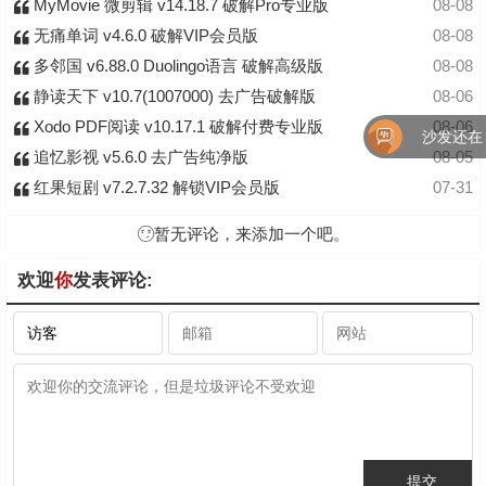
MyMovie 微剪辑 v14.18.7 破解Pro专业版
08-08
无痛单词 v4.6.0 破解VIP会员版
08-08
多邻国 v6.88.0 Duolingo语言 破解高级版
08-08
静读天下 v10.7(1007000) 去广告破解版
08-06
Xodo PDF阅读 v10.17.1 破解付费专业版
08-06
沙发还在！
追忆影视 v5.6.0 去广告纯净版
08-05
红果短剧 v7.2.7.32 解锁VIP会员版
07-31
暂无评论，来添加一个吧。
欢迎
你
发表评论: